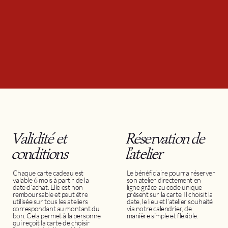
Réservation de
Validité et
l’atelier
conditions
Le bénéficiaire pourra réserver
Chaque carte cadeau est
son atelier directement en
valable 6 mois à partir de la
ligne grâce au code unique
date d’achat. Elle est non
présent sur la carte. Il choisit la
remboursable et peut être
date, le lieu et l’atelier souhaité
utilisée sur tous les ateliers
via notre calendrier, de
correspondant au montant du
manière simple et flexible.
bon. Cela permet à la personne
qui reçoit la carte de choisir