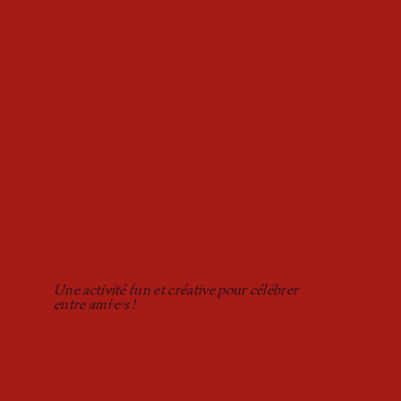
EVJF, EVG
Une activité fun et créative pour célébrer
entre ami·e·s !