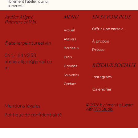
librement l’atelier qui lui
convient.
MENU
Atelier Aligné
EN SAVOIR PLUS
Peinture et Vin
Offrir une carte cadeau
Accueil
Ateliers
À propos
@atelierpeintureetvin
Bordeaux
Presse
06 14 64 93 53
Paris
atelieraligne@gmail.co
RÉSEAUX SOCIAUX
Groupes
m
Souvenirs
Instagram
Contact
Calendrier
© 2026 by Amaryllis Lignier
Mentions légales
with
Wix Studio
Politique de confidentialité